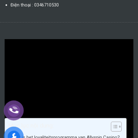
Điện thoại : 0346710530
Mục lục nội dung:
Wat is het loyaliteitsprogramma van Allyspin Casino?