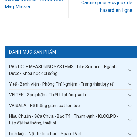
Casino pour vos jeux de
Mag Missen
hasard en ligne
DANH MỤC SẢN PHẨM
PARTICLE MEASURING SYSTEMS - Life Science - Ngành
Dược - Khoa học đời sống
Y tế - Bệnh Viện - Phòng Thí Nghiệm - Trang thiết bị y tế
VELTEK - Sản phẩm, Thiết bị phòng sạch
VAISALA - Hệ thống giám sát liên tục
Hiệu Chuẩn - Sửa Chữa - Bảo Trì - Thẩm Định - IQ,OQ,PQ -
Lắp đặt hệ thống, thiết bị
Linh kiện - Vật tư tiêu hao - Spare Part