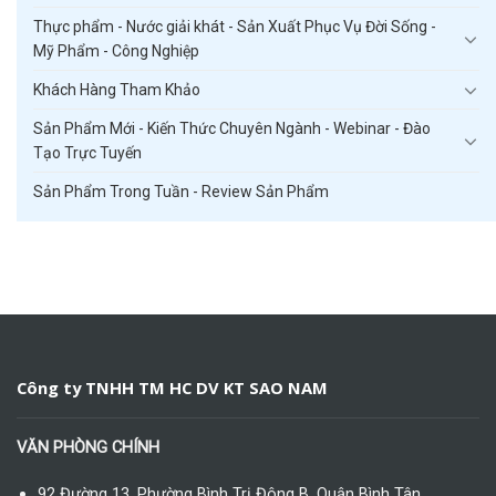
Thực phẩm - Nước giải khát - Sản Xuất Phục Vụ Đời Sống -
Mỹ Phẩm - Công Nghiệp
Khách Hàng Tham Khảo
Sản Phẩm Mới - Kiến Thức Chuyên Ngành - Webinar - Đào
Tạo Trực Tuyến
Sản Phẩm Trong Tuần - Review Sản Phẩm
Công ty TNHH TM HC DV KT SAO NAM
VĂN PHÒNG CHÍNH
92 Đường 13, Phường Bình Trị Đông B, Quận Bình Tân,