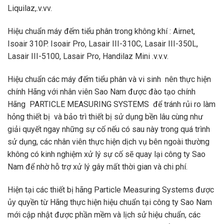
Liquilaz,.v.vv.
Hiệu chuẩn máy đếm tiểu phân trong không khí : Airnet,
Isoair 310P. Isoair Pro, Lasair III-310C, Lasair III-350L,
Lasair III-5100, Lasair Pro, Handilaz Mini .v.v.v.
Hiệu chuẩn các máy đếm tiểu phân và vi sinh nên thực hiện
chính Hãng với nhân viên Sao Nam được đào tạo chính
Hãng PARTICLE MEASURING SYSTEMS để tránh rủi ro làm
hỏng thiết bị và bảo trì thiết bị sử dụng bền lâu cùng như
giải quyết ngay những sự cố nếu có sau này trong quá trình
sử dụng, các nhân viên thực hiện dịch vụ bên ngoài thường
không có kinh nghiệm xử lý sự cố sẽ quay lại công ty Sao
Nam để nhờ hỗ trợ xử lý gây mất thời gian và chi phí.
Hiện tại các thiết bị hãng Particle Measuring Systems được
ủy quyền từ Hãng thực hiện hiệu chuẩn tại công ty Sao Nam
mới cập nhật được phần mềm và lịch sử hiệu chuẩn, các