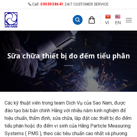
Skip
Call:
0903938641
24/7 CUSTOMER SERVICE
to
content
VI
EN
Sữa chữa thiết bị đo đếm tiểu phân
Các kỹ thuật viên trong team Dịch Vụ của Sao Nam, được
đào tạo bài bản chính Hãng với nhiều năm kinh nghiệm để
hiệu chuẩn, thẩm định, sửa chữa, lắp đặt các thiết bị đo đếm
tiểu phân hoặc đo đếm vi sinh của Hãng Particle Measuring
Systems ( PMS ), theo các tiêu chuẩn cao nhất và phương