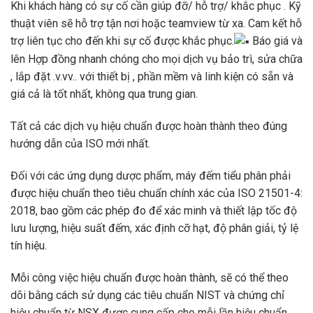
Khi khách hàng có sự cố cần giúp đỡ/ hỗ trợ/ khắc phục . Kỹ
thuật viên sẽ hỗ trợ tận nơi hoặc teamview từ xa. Cam kết hỗ
trợ liên tục cho đến khi sự cố được khắc phục.
Báo giá và
lên Hợp đồng nhanh chóng cho mọi dịch vụ bảo trì, sửa chữa
, lắp đặt .v.vv.. với thiết bị , phần mềm và linh kiện có sẵn và
giá cả là tốt nhất, không qua trung gian.
Tất cả các dịch vụ hiệu chuẩn được hoàn thành theo đúng
hướng dẫn của ISO mới nhất.
Đối với các ứng dụng dược phẩm, máy đếm tiểu phân phải
được hiệu chuẩn theo tiêu chuẩn chính xác của ISO 21501-4:
2018, bao gồm các phép đo để xác minh và thiết lập tốc độ
lưu lượng, hiệu suất đếm, xác định cỡ hạt, độ phân giải, tỷ lệ
tín hiệu.
Mỗi công việc hiệu chuẩn được hoàn thành, sẽ có thể theo
dõi bằng cách sử dụng các tiêu chuẩn NIST và chứng chỉ
hiệu chuẩn từ NSX được cung cấp cho mỗi lần hiệu chuẩn.