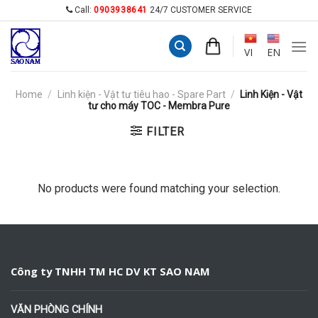
Skip
Call:
0903938641
24/7 CUSTOMER SERVICE
to
content
VI
EN
Home
/
Linh kiện - Vật tư tiêu hao - Spare Part
/
Linh Kiện - Vật
tư cho máy TOC - Membra Pure
FILTER
No products were found matching your selection.
Công ty TNHH TM HC DV KT SAO NAM
VĂN PHÒNG CHÍNH