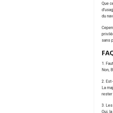
Que ce
d’usag
du nav
Cepend
privil
sans pe
FAQ
1. Fau
Non, B
2. Est
La maj
rester
3. Les
Oui, l