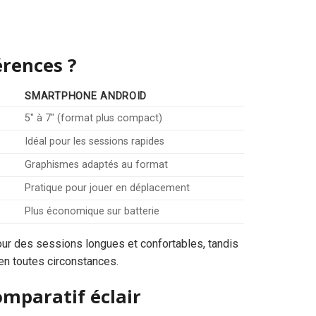
érences ?
SMARTPHONE ANDROID
5″ à 7″ (format plus compact)
Idéal pour les sessions rapides
Graphismes adaptés au format
Pratique pour jouer en déplacement
Plus économique sur batterie
our des sessions longues et confortables, tandis
en toutes circonstances.
omparatif éclair