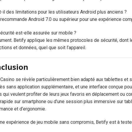
-t-il des limitations pour les utilisateurs Android plus anciens ?
 recommande Android 7.0 ou supérieur pour une expérience comp
sécurité est-elle assurée sur mobile ?
ment. Betify applique les mêmes protocoles de sécurité, dont l
ctions et données, quel que soit l’appareil.
clusion
 Casino se révèle particulièrement bien adapté aux tablettes et
ès sans application supplémentaire, et une interface conçue pour 
s qui veulent profiter de leurs jeux favoris en déplacement ou 
 rapide sur smartphone ou d’une session plus immersive sur tabl
mance et d’ergonomie.
ne expérience de jeu mobile sans compromis, Betify est à tester