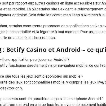
 soit par rapport aux autres casinos en ligne accessibles sur And
e et sa rapidité. Là où certains sites exigent le téléchargement d’
igateur optimisé. Cela évite les contraintes liées aux mises à j
ant, certains concurrents proposent des applications natives av
égie la compatibilité et la légèreté à tout moment. Pour un joueu
rte de stabilité, le choix est clair.
 : Betify Casino et Android – ce qu’i
t-il une application pour jouer sur Android ?
etify fonctionne directement via un navigateur mobile, ce qui faci
-ce que tous les jeux sont disponibles sur mobile ?
orité des jeux sont compatibles mobile, y compris les jeux live, 
 desktop-only.
 paiements sont-ils possibles depuis un smartphone Android ?
a plateforme prend en charge tous les moyens de paiement habitu