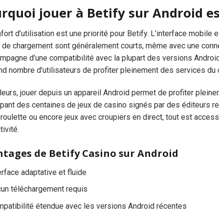
rquoi jouer à Betify sur Android est
fort d’utilisation est une priorité pour Betify. L’interface mobile 
 de chargement sont généralement courts, même avec une conn
mpagne d’une compatibilité avec la plupart des versions Android r
nd nombre d’utilisateurs de profiter pleinement des services du 
lleurs, jouer depuis un appareil Android permet de profiter pleine
pant des centaines de jeux de casino signés par des éditeurs r
 roulette ou encore jeux avec croupiers en direct, tout est acce
tivité.
tages de Betify Casino sur Android
erface adaptative et fluide
un téléchargement requis
patibilité étendue avec les versions Android récentes