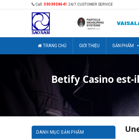
Skip
Call:
0903938641
24/7 CUSTOMER SERVICE
to
content
TRANG CHỦ
GIỚI THIỆU
SẢN PHẨM
Betify Casino est-
Une
DANH MỤC SẢN PHẨM