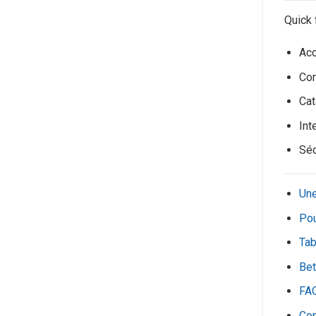
Quick 
Acc
Com
Cat
Int
Séc
Une
Pou
Tab
Bet
FAQ
Con