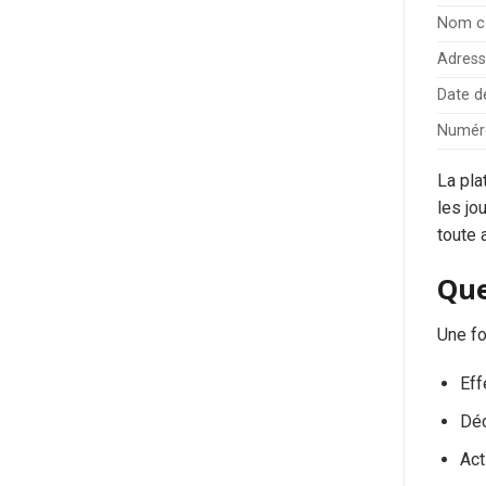
Nom c
Adress
Date d
Numéro
La pla
les jo
toute 
Que
Une fo
Eff
Déc
Act