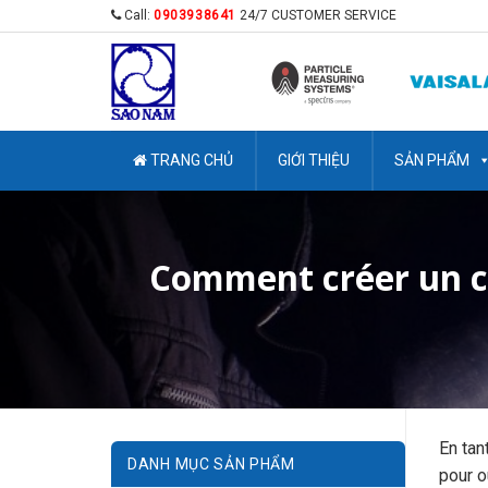
Skip
Call:
0903938641
24/7 CUSTOMER SERVICE
to
content
TRANG CHỦ
GIỚI THIỆU
SẢN PHẨM
Comment créer un c
En tan
DANH MỤC SẢN PHẨM
pour o