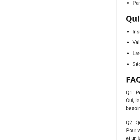
Par
Qui
Ins
Val
Lar
Séc
FAQ
Q1 : P
Oui, l
besoin
Q2 : Q
Pour v
et un j