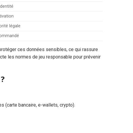
identité
tivation
orité légale
ecommandé
protéger ces données sensibles, ce qui rassure
pecte les normes de jeu responsable pour prévenir
 ?
(carte bancaire, e-wallets, crypto).