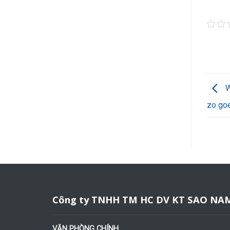
W
zo go
Công ty TNHH TM HC DV KT SAO NA
VĂN PHÒNG CHÍNH