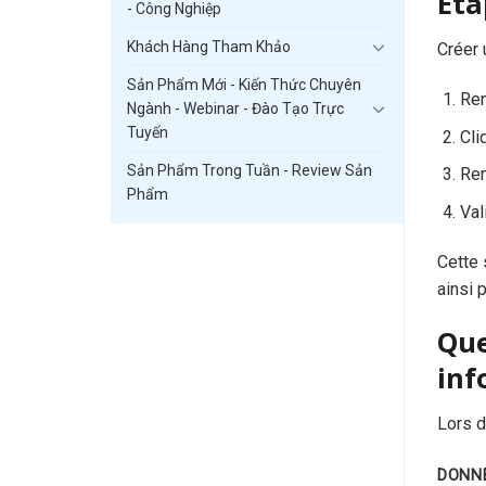
Éta
- Công Nghiệp
Khách Hàng Tham Khảo
Créer 
Sản Phẩm Mới - Kiến Thức Chuyên
Ren
Ngành - Webinar - Đào Tạo Trực
Tuyến
Cli
Sản Phẩm Trong Tuần - Review Sản
Rem
Phẩm
Val
Cette
ainsi 
Que
inf
Lors d
DONN