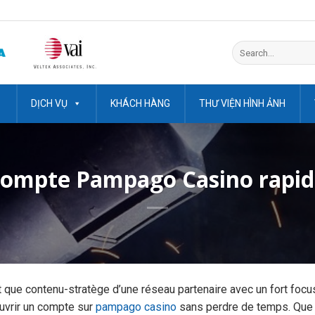
Search
for:
DỊCH VỤ
KHÁCH HÀNG
THƯ VIỆN HÌNH ẢNH
ompte Pampago Casino rapid
t que contenu-stratège d’une réseau partenaire avec un fort focus
uvrir un compte sur
pampago casino
sans perdre de temps. Que 