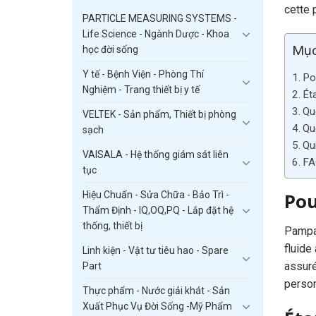
cette 
PARTICLE MEASURING SYSTEMS -
Life Science - Ngành Dược - Khoa
Mục
học đời sống
Y tế - Bệnh Viện - Phòng Thí
Po
Nghiệm - Trang thiết bị y tế
Ét
Qu
VELTEK - Sản phẩm, Thiết bị phòng
Qu
sạch
Qu
VAISALA - Hệ thống giám sát liên
FA
tục
Pou
Hiệu Chuẩn - Sửa Chữa - Bảo Trì -
Thẩm Định - IQ,OQ,PQ - Lắp đặt hệ
thống, thiết bị
Pampag
fluide
Linh kiện - Vật tư tiêu hao - Spare
assuré
Part
person
Thực phẩm - Nước giải khát - Sản
Xuất Phục Vụ Đời Sống -Mỹ Phẩm