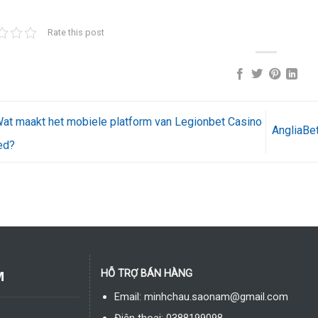
Rate this post
at maakt het mobiele platform van Legionbet Casino
AngliaBe
ed?
M
HỖ TRỢ BÁN HÀNG
Email: minhchau.saonam@gmail.com