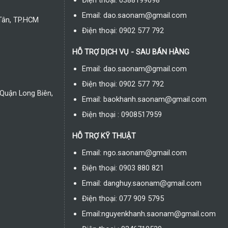
Điện thoại: 0388199098
Email: dao.saonam@gmail.com
Tân, TP.HCM
Điện thoại: 0902 577 792
HỖ TRỢ DỊCH VỤ - SAU BÁN HÀNG
Email: dao.saonam@gmail.com
Điện thoại: 0902 577 792
Quận Long Biên,
Email: baokhanh.saonam@gmail.com
Điện thoại : 0908517959
HỖ TRỢ KỸ THUẬT
Email: ngo.saonam@gmail.com
Điện thoại: 0903 880 821
Email: danghuy.saonam@gmail.com
Điện thoại: 077 909 5795
Email:nguyenkhanh.saonam@gmail.com