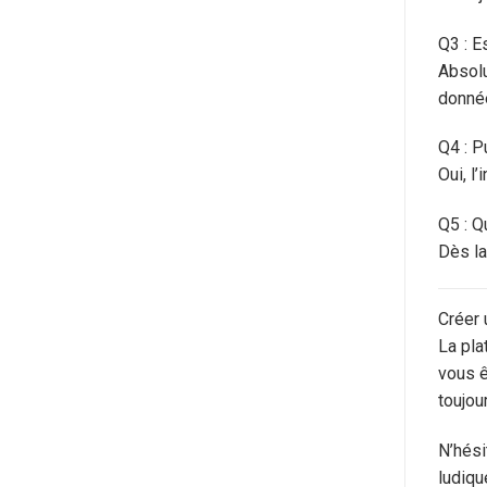
Q3 : E
Absolu
donné
Q4 : P
Oui, l
Q5 : Q
Dès la
Créer 
La pla
vous ê
toujou
N’hési
ludiqu