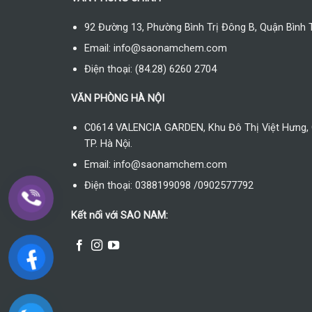
92 Đường 13, Phường Bình Trị Đông B, Quận Bình 
Email: info@saonamchem.com
Điện thoại: (84.28) 6260 2704
VĂN PHÒNG HÀ NỘI
C0614 VALENCIA GARDEN, Khu Đô Thị Việt Hưng, 
TP. Hà Nội.
Email: info@saonamchem.com
Điện thoại: 0388199098 /0902577792
Kết nối với SAO NAM: