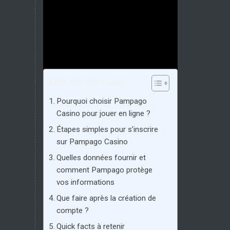
Mục lục nội dung:
Pourquoi choisir Pampago
Casino pour jouer en ligne ?
Étapes simples pour s’inscrire
sur Pampago Casino
Quelles données fournir et
comment Pampago protège
vos informations
Que faire après la création de
compte ?
Quick facts à retenir