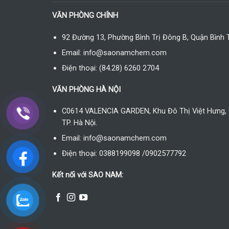
VĂN PHÒNG CHÍNH
92 Đường 13, Phường Bình Trị Đông B, Quận Bình 
Email: info@saonamchem.com
Điện thoại: (84.28) 6260 2704
VĂN PHÒNG HÀ NỘI
C0614 VALENCIA GARDEN, Khu Đô Thị Việt Hưng, 
TP. Hà Nội.
Email: info@saonamchem.com
Điện thoại: 0388199098 /0902577792
Kết nối với SAO NAM: