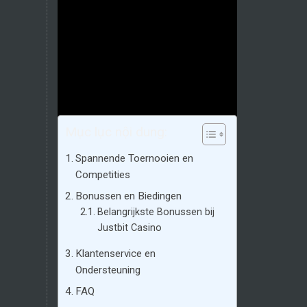
Mục lục nội dung:
Spannende Toernooien en
Competities
Bonussen en Biedingen
Belangrijkste Bonussen bij
Justbit Casino
Klantenservice en
Ondersteuning
FAQ