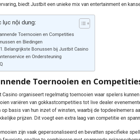
rvaring, biedt Justbit een unieke mix van entertainment en kans
 lục nội dung:
annende Toernooien en Competities
nussen en Biedingen
Belangrijkste Bonussen bij Justbit Casino
antenservice en Ondersteuning
Q
nnende Toernooien en Competitie
t Casino organiseert regelmatig toernooien waar spelers kunnen 
oien variëren van gokkastcompetities tot live dealer evenement
 op basis van hun inzet of winsten, waarbij de topdeelnemers a
kkelijke prijzen. Dit voegt een extra laag van competitie en span
rnooien zijn vaak gepersonaliseerd en bevatten specifieke spell
 favoriete spellen te combineren met spannende prijzenschema