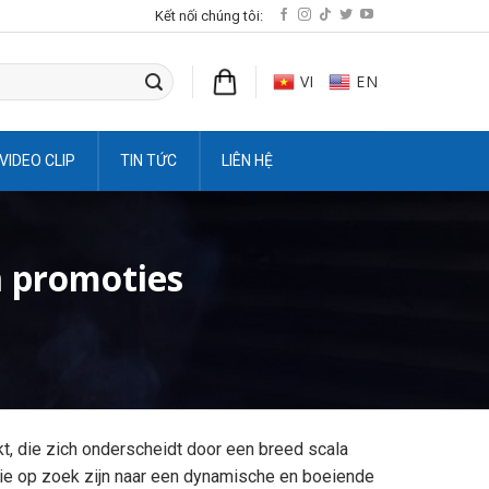
Kết nối chúng tôi:
VI
EN
VIDEO CLIP
TIN TỨC
LIÊN HỆ
n promoties
t, die zich onderscheidt door een breed scala
die op zoek zijn naar een dynamische en boeiende