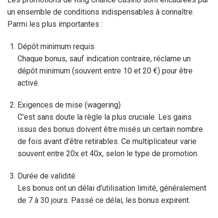
un ensemble de conditions indispensables à connaître.
Parmi les plus importantes :
Dépôt minimum requis
Chaque bonus, sauf indication contraire, réclame un
dépôt minimum (souvent entre 10 et 20 €) pour être
activé.
Exigences de mise (wagering)
C’est sans doute la règle la plus cruciale. Les gains
issus des bonus doivent être misés un certain nombre
de fois avant d’être retirables. Ce multiplicateur varie
souvent entre 20x et 40x, selon le type de promotion.
Durée de validité
Les bonus ont un délai d’utilisation limité, généralement
de 7 à 30 jours. Passé ce délai, les bonus expirent.