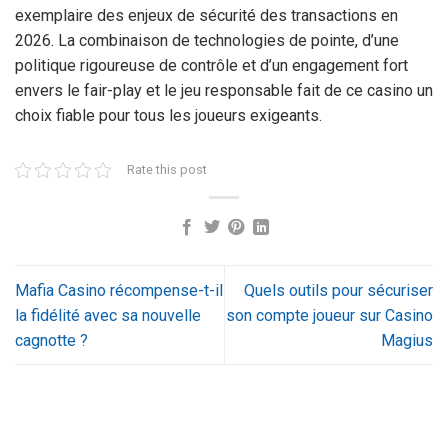
exemplaire des enjeux de sécurité des transactions en
2026. La combinaison de technologies de pointe, d’une
politique rigoureuse de contrôle et d’un engagement fort
envers le fair-play et le jeu responsable fait de ce casino un
choix fiable pour tous les joueurs exigeants.
Rate this post
Mafia Casino récompense-t-il
Quels outils pour sécuriser
la fidélité avec sa nouvelle
son compte joueur sur Casino
cagnotte ?
Magius