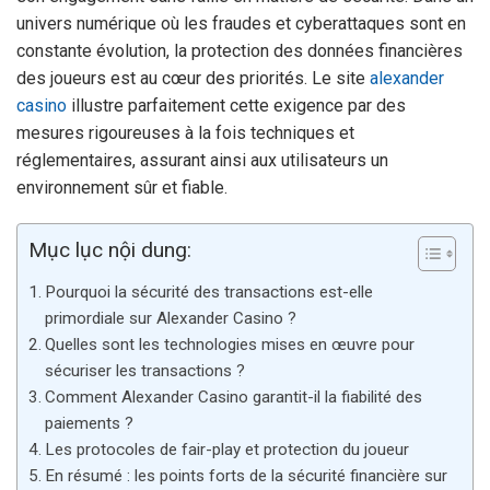
univers numérique où les fraudes et cyberattaques sont en
constante évolution, la protection des données financières
des joueurs est au cœur des priorités. Le site
alexander
casino
illustre parfaitement cette exigence par des
mesures rigoureuses à la fois techniques et
réglementaires, assurant ainsi aux utilisateurs un
environnement sûr et fiable.
Mục lục nội dung:
Pourquoi la sécurité des transactions est-elle
primordiale sur Alexander Casino ?
Quelles sont les technologies mises en œuvre pour
sécuriser les transactions ?
Comment Alexander Casino garantit-il la fiabilité des
paiements ?
Les protocoles de fair-play et protection du joueur
En résumé : les points forts de la sécurité financière sur