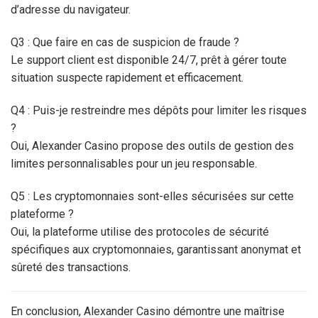
d’adresse du navigateur.
Q3 : Que faire en cas de suspicion de fraude ?
Le support client est disponible 24/7, prêt à gérer toute
situation suspecte rapidement et efficacement.
Q4 : Puis-je restreindre mes dépôts pour limiter les risques
?
Oui, Alexander Casino propose des outils de gestion des
limites personnalisables pour un jeu responsable.
Q5 : Les cryptomonnaies sont-elles sécurisées sur cette
plateforme ?
Oui, la plateforme utilise des protocoles de sécurité
spécifiques aux cryptomonnaies, garantissant anonymat et
sûreté des transactions.
En conclusion, Alexander Casino démontre une maîtrise