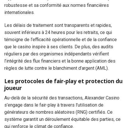
robustesse et sa conformité aux normes financières
internationales.
Les délais de traitement sont transparents et rapides,
souvent inférieurs à 24 heures pour les retraits, ce qui
témoigne de l’efficacité opérationnelle et de la confiance
que le casino inspire à ses clients. De plus, des audits
réguliers par des organismes indépendants vérifient
l’intégrité des flux financiers et la bonne application des
règles de lutte contre le blanchiment d’argent (AML).
Les protocoles de fair-play et protection du
joueur
Au-delà de la sécurité des transactions, Alexander Casino
s’engage dans le fair-play à travers l’utilisation de
générateurs de nombres aléatoires (RNG) certifiés. Ce
système garantit un déroulement équitable des parties, ce
qui renforce le climat de confiance.