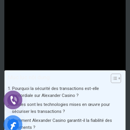
Mục lục nội dung:
Pourquoi la sécurité des transactions est-elle
primordiale sur Alexander Casino ?
Quelles sont les technologies mises en œuvre pour
sécuriser les transactions ?
Comment Alexander Casino garantit-il la fiabilité des
paiements ?