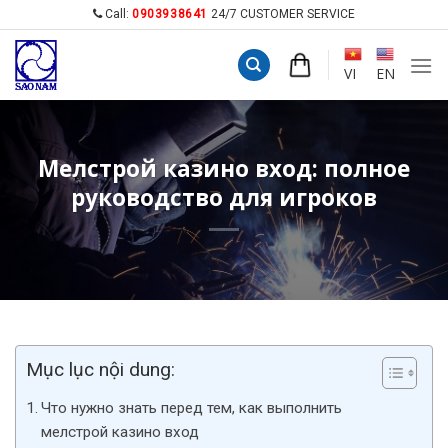
Skip
Call:
0903938641
24/7 CUSTOMER SERVICE
to
content
VI
EN
Мелстрой казино вход: полное
руководство для игроков
Mục lục nội dung:
Что нужно знать перед тем, как выполнить
мелстрой казино вход