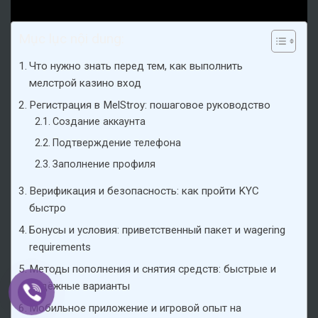
Mục lục nội dung:
Что нужно знать перед тем, как выполнить
мелстрой казино вход
Регистрация в MelStroy: пошаговое руководство
Создание аккаунта
Подтверждение телефона
Заполнение профиля
Верификация и безопасность: как пройти KYC
быстро
Бонусы и условия: приветственный пакет и wagering
requirements
Методы пополнения и снятия средств: быстрые и
надёжные варианты
Мобильное приложение и игровой опыт на