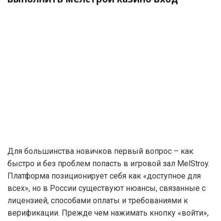
Для большинства новичков первый вопрос – как
быстро и без проблем попасть в игровой зал MelStroy.
Платформа позиционирует себя как «доступное для
всех», но в России существуют нюансы, связанные с
лицензией, способами оплаты и требованиями к
верификации. Прежде чем нажимать кнопку «войти»,