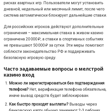
рисках азартных игр. Пользователи могут установить
дневной, недельный или месячный лимит, после чего
система автоматически блокирует дальнейшие ставки.
Для российских игроков действуют дополнительные
ограничения – максимальная ставка в живом казино
ограничена 20 000 ₽, а ставки в спортивных событиях
не превышают 50 000 ₽ за сутки. Эти меры помогают
соблюсти законодательство РФ и поддерживать
безопасную игровую среду.
Часто задаваемые вопросы о мелстрой
казино вход
Можно ли зарегистрироваться без подтверждения
телефона?
Нет, верификация телефона обязательна,
иначе вывод средств будет заблокирован.
Как быстро проходят выплаты?
Выводы через
банковскую карту обычно занимают 2‑3 рабочих