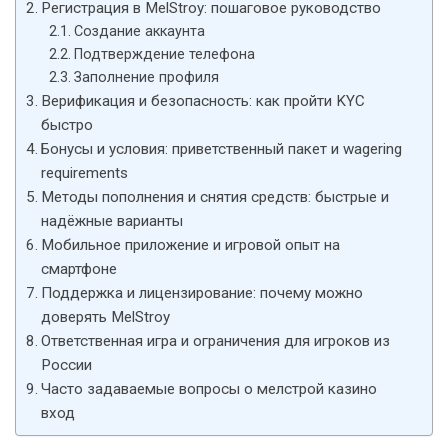
Регистрация в MelStroy: пошаговое руководство
Создание аккаунта
Подтверждение телефона
Заполнение профиля
Верификация и безопасность: как пройти KYC
быстро
Бонусы и условия: приветственный пакет и wagering
requirements
Методы пополнения и снятия средств: быстрые и
надёжные варианты
Мобильное приложение и игровой опыт на
смартфоне
Поддержка и лицензирование: почему можно
доверять MelStroy
Ответственная игра и ограничения для игроков из
России
Часто задаваемые вопросы о мелстрой казино
вход