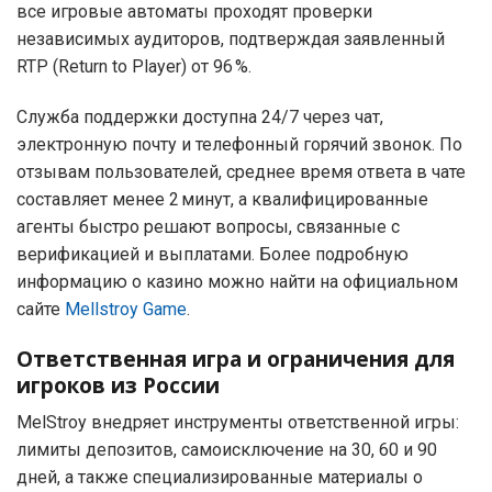
все игровые автоматы проходят проверки
независимых аудиторов, подтверждая заявленный
RTP (Return to Player) от 96 %.
Служба поддержки доступна 24/7 через чат,
электронную почту и телефонный горячий звонок. По
отзывам пользователей, среднее время ответа в чате
составляет менее 2 минут, а квалифицированные
агенты быстро решают вопросы, связанные с
верификацией и выплатами. Более подробную
информацию о казино можно найти на официальном
сайте
Mellstroy Game
.
Ответственная игра и ограничения для
игроков из России
MelStroy внедряет инструменты ответственной игры:
лимиты депозитов, самоисключение на 30, 60 и 90
дней, а также специализированные материалы о