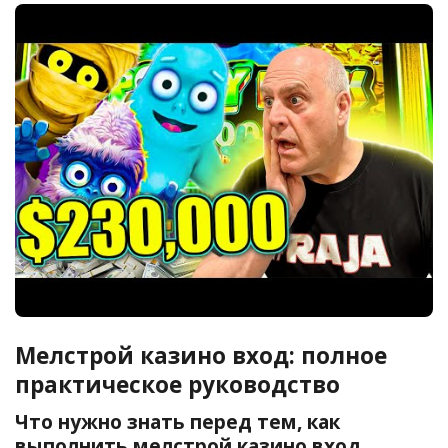
Мелстрой казино вход: полное
практическое руководство
Что нужно знать перед тем, как
выполнить мелстрой казино вход