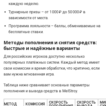
каждую неделю.
Турнирные призы – от 1 000 ₽ до 50 000 ₽ в
зависимости от места.
Программа лояльности – баллы, обмениваемые на
бесплатные ставки.
Методы пополнения и снятия средств:
быстрые и надёжные варианты
Для российских игроков доступно несколько
популярных платёжных систем. Каждый метод имеет
свои комиссии и время обработки, что критично, если
вам нужна мгновенная игра.
Таблица ниже сравнивает основные параметры
пополнения и вывода средств в MelStroy.
СКОРОСТЬ
СКОРОСТЬ
МИ
МЕТОД
КОМИССИЯ