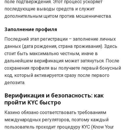
поле подтверждения. Этот процесс ускоряет
последующие выводы средств и служит
дополнительным щитом против мошенничества.
Заполнение профиля
Последний этап регистрации – заполнение личных
данных (дата рождения, страна проживания). Здесь
стоит быть максимально честным, иначе в
дальнейшем верификация может затянуться. После
сохранения профиля вы получаете первый бонусный
код, который активируется сразу после первого
депозита.
Верификация и безопасность: как
пройти KYC быстро
Казино обязано соответствовать требованиям
международных регуляторов, поэтому каждый
пользователь проходит процедуру KYC (Know Your