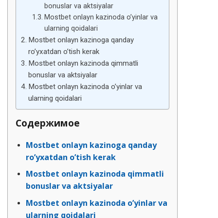
bonuslar va aktsiyalar
Mostbet onlayn kazinoda o’yinlar va
ularning qoidalari
Mostbet onlayn kazinoga qanday
ro’yxatdan o’tish kerak
Mostbet onlayn kazinoda qimmatli
bonuslar va aktsiyalar
Mostbet onlayn kazinoda o’yinlar va
ularning qoidalari
Содержимое
Mostbet onlayn kazinoga qanday
ro’yxatdan o’tish kerak
Mostbet onlayn kazinoda qimmatli
bonuslar va aktsiyalar
Mostbet onlayn kazinoda o’yinlar va
ularning qoidalari