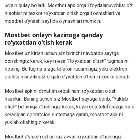
uchun qulay bo‘ladi. Mostbet apk orqali foydalanuvchilar o‘z
hisoblarini tezkor ro‘yxatdan o‘tish orqali ochishlari va
mostbet o’ynash saytida o‘ynashlari mumkin.
Mostbet onlayn kazinoga qanday
ro’yxatdan o’tish kerak
Mostbet uz kirish uchun siz birinchi navbatda saytga
borishingiz kerak, keyin esa “Ro’yxatdan o’tish” tugmasini
bosing. Bu tugma sizga telefon raqamingiz yoki elektron
pochta manzilingiz orqali ro’yxatdan o’tish imkonini beradi.
Mostbet apk ni o’rnatish orqali ham ro’yxatdan o’tish
mumkin. Buning uchun siz Mostbet saytiga borib, “Yuklab
olish” bo’limiga o’tishingiz kerak, keyin esa telefonizga mos
keladigan operatsion sistemaga qarab, mostbet apk ni
yuklab olishingiz kerak.
Mostbet o’ynash uchun siz avval ro’yxatdan o’tishingiz