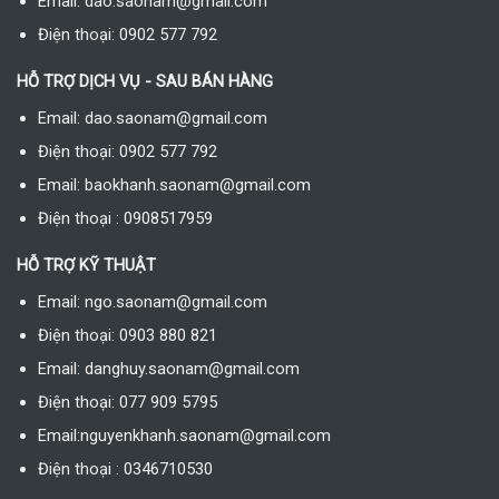
Email: dao.saonam@gmail.com
Điện thoại: 0902 577 792
HỖ TRỢ DỊCH VỤ - SAU BÁN HÀNG
Email: dao.saonam@gmail.com
Điện thoại: 0902 577 792
Email: baokhanh.saonam@gmail.com
Điện thoại : 0908517959
HỖ TRỢ KỸ THUẬT
Email: ngo.saonam@gmail.com
Điện thoại: 0903 880 821
Email: danghuy.saonam@gmail.com
Điện thoại: 077 909 5795
Email:nguyenkhanh.saonam@gmail.com
Điện thoại : 0346710530