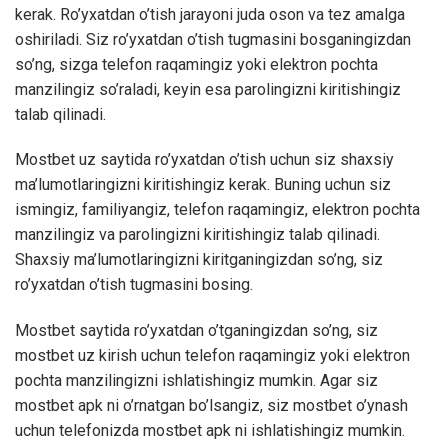
kerak. Ro’yxatdan o’tish jarayoni juda oson va tez amalga
oshiriladi. Siz ro’yxatdan o’tish tugmasini bosganingizdan
so’ng, sizga telefon raqamingiz yoki elektron pochta
manzilingiz so’raladi, keyin esa parolingizni kiritishingiz
talab qilinadi.
Mostbet uz saytida ro’yxatdan o’tish uchun siz shaxsiy
ma’lumotlaringizni kiritishingiz kerak. Buning uchun siz
ismingiz, familiyangiz, telefon raqamingiz, elektron pochta
manzilingiz va parolingizni kiritishingiz talab qilinadi.
Shaxsiy ma’lumotlaringizni kiritganingizdan so’ng, siz
ro’yxatdan o’tish tugmasini bosing.
Mostbet saytida ro’yxatdan o’tganingizdan so’ng, siz
mostbet uz kirish uchun telefon raqamingiz yoki elektron
pochta manzilingizni ishlatishingiz mumkin. Agar siz
mostbet apk ni o’rnatgan bo’lsangiz, siz mostbet o’ynash
uchun telefonizda mostbet apk ni ishlatishingiz mumkin.