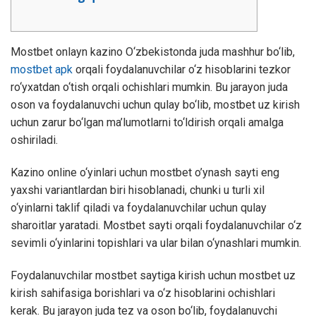
Mostbet onlayn kazino O‘zbekistonda juda mashhur bo‘lib,
mostbet apk
orqali foydalanuvchilar o‘z hisoblarini tezkor
ro‘yxatdan o‘tish orqali ochishlari mumkin. Bu jarayon juda
oson va foydalanuvchi uchun qulay bo‘lib, mostbet uz kirish
uchun zarur bo‘lgan ma’lumotlarni to‘ldirish orqali amalga
oshiriladi.
Kazino online o‘yinlari uchun mostbet o’ynash sayti eng
yaxshi variantlardan biri hisoblanadi, chunki u turli xil
o‘yinlarni taklif qiladi va foydalanuvchilar uchun qulay
sharoitlar yaratadi. Mostbet sayti orqali foydalanuvchilar o‘z
sevimli o‘yinlarini topishlari va ular bilan o‘ynashlari mumkin.
Foydalanuvchilar mostbet saytiga kirish uchun mostbet uz
kirish sahifasiga borishlari va o‘z hisoblarini ochishlari
kerak. Bu jarayon juda tez va oson bo‘lib, foydalanuvchi