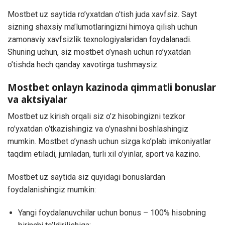
Mostbet uz saytida ro’yxatdan o’tish juda xavfsiz. Sayt
sizning shaxsiy ma’lumotlaringizni himoya qilish uchun
zamonaviy xavfsizlik texnologiyalaridan foydalanadi.
Shuning uchun, siz mostbet o’ynash uchun ro’yxatdan
o’tishda hech qanday xavotirga tushmaysiz.
Mostbet onlayn kazinoda qimmatli bonuslar
va aktsiyalar
Mostbet uz kirish orqali siz o’z hisobingizni tezkor
ro’yxatdan o’tkazishingiz va o’ynashni boshlashingiz
mumkin. Mostbet o’ynash uchun sizga ko’plab imkoniyatlar
taqdim etiladi, jumladan, turli xil o’yinlar, sport va kazino.
Mostbet uz saytida siz quyidagi bonuslardan
foydalanishingiz mumkin:
Yangi foydalanuvchilar uchun bonus – 100% hisobning