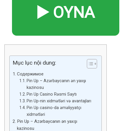
▶️ OYNA
Mục lục nội dung:
Содержимое
Pin Up – Azərbaycanın ən yaxşı
kazinosu
Pin Up Casino Rəsmi Saytı
Pin Up-nin xidmətləri və avantajları
Pin Up casino-da əməliyyatçı
xidmətləri
Pin Up – Azərbaycanın ən yaxşı
kazinosu