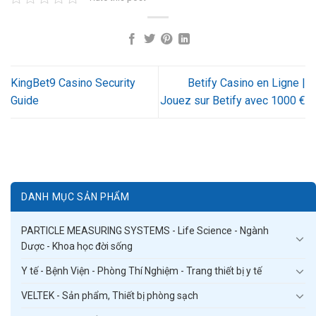
KingBet9 Casino Security
Betify Casino en Ligne |
Guide
Jouez sur Betify avec 1000 €
DANH MỤC SẢN PHẨM
PARTICLE MEASURING SYSTEMS - Life Science - Ngành
Dược - Khoa học đời sống
Y tế - Bệnh Viện - Phòng Thí Nghiệm - Trang thiết bị y tế
VELTEK - Sản phẩm, Thiết bị phòng sạch