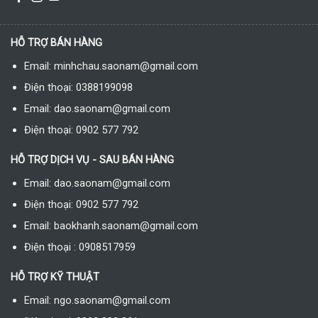
HỖ TRỢ BÁN HÀNG
Email: minhchau.saonam@gmail.com
Điện thoại: 0388199098
Email: dao.saonam@gmail.com
Điện thoại: 0902 577 792
HỖ TRỢ DỊCH VỤ - SAU BÁN HÀNG
Email: dao.saonam@gmail.com
Điện thoại: 0902 577 792
Email: baokhanh.saonam@gmail.com
Điện thoại : 0908517959
HỖ TRỢ KỸ THUẬT
Email: ngo.saonam@gmail.com