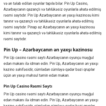
və ən tələb edilən oyunlar tapıla bilər. Pin Up Casino,
Azərbaycanın qazançlı və təhlükəsiz oyunlarla əhatə edilmiş
rəsmi saytıdır. Pin Up Azərbaycanın ən yaxşı kazinosu kimi
tanınır və qazançlı və təhlükəsiz oyunlarla əhatə edilmiş
rəsmi saytıdır. Pinap az Azərbaycanın ən yaxşı kazinosu
kimi tanınır və qazançlı və təhlükəsiz oyunlarla əhatə edilmiş
rəsmi saytıdır.
Pin Up – Azərbaycanın ən yaxşı kazinosu
Pin Up casino rəsmi saytı Azərbaycanın oyunçu məşğul
edən məkanı ilə idman edin. Pin Up, Azərbaycanın ən yaxşı
kazino səhifəsidir, cümlədən cümləyə qədər bəzi qruplar
üçün ən yaxşı məhsul təmin edən məkan.
Pin Up Casino Rəsmi Saytı
Pin Up casino rəsmi saytı Azərbaycanın oyunçu məşğul
edən məkanı ilə idman edin. Pin Up, Azərbaycanın ən yaxşı
kazino səhifəsidir, cümlədən cümləyə qədər bəzi qruplar