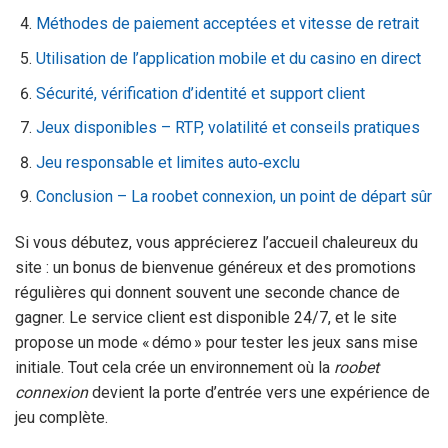
Méthodes de paiement acceptées et vitesse de retrait
Utilisation de l’application mobile et du casino en direct
Sécurité, vérification d’identité et support client
Jeux disponibles – RTP, volatilité et conseils pratiques
Jeu responsable et limites auto‑exclu
Conclusion – La roobet connexion, un point de départ sûr
Si vous débutez, vous apprécierez l’accueil chaleureux du
site : un bonus de bienvenue généreux et des promotions
régulières qui donnent souvent une seconde chance de
gagner. Le service client est disponible 24/7, et le site
propose un mode « démo » pour tester les jeux sans mise
initiale. Tout cela crée un environnement où la
roobet
connexion
devient la porte d’entrée vers une expérience de
jeu complète.