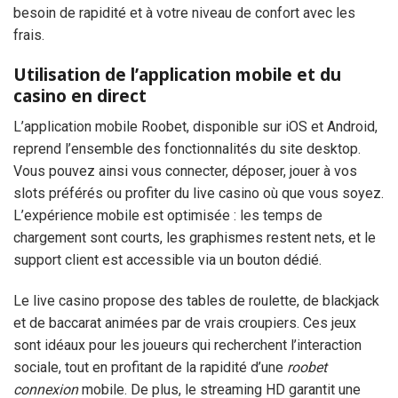
besoin de rapidité et à votre niveau de confort avec les
frais.
Utilisation de l’application mobile et du
casino en direct
L’application mobile Roobet, disponible sur iOS et Android,
reprend l’ensemble des fonctionnalités du site desktop.
Vous pouvez ainsi vous connecter, déposer, jouer à vos
slots préférés ou profiter du live casino où que vous soyez.
L’expérience mobile est optimisée : les temps de
chargement sont courts, les graphismes restent nets, et le
support client est accessible via un bouton dédié.
Le live casino propose des tables de roulette, de blackjack
et de baccarat animées par de vrais croupiers. Ces jeux
sont idéaux pour les joueurs qui recherchent l’interaction
sociale, tout en profitant de la rapidité d’une
roobet
connexion
mobile. De plus, le streaming HD garantit une