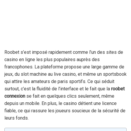
Roobet s’est imposé rapidement comme l’un des sites de
casino en ligne les plus populaires auprès des
francophones. La plateforme propose une large gamme de
jeux, du slot machine au live casino, et même un sportsbook
qui attire les amateurs de paris sportifs. Ce qui séduit
surtout, c’est la fluidité de l’interface et le fait que la
roobet
connexion
se fait en quelques clics seulement, même
depuis un mobile. En plus, le casino détient une licence
fiable, ce qui rassure les joueurs soucieux de la sécurité de
leurs fonds.