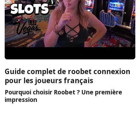
Guide complet de roobet connexion
pour les joueurs français
Pourquoi choisir Roobet ? Une première
impression