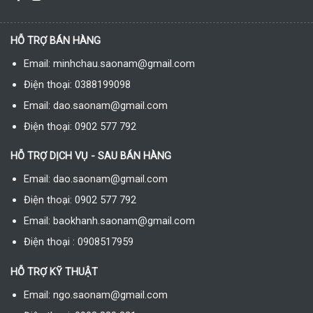
HỖ TRỢ BÁN HÀNG
Email: minhchau.saonam@gmail.com
Điện thoại: 0388199098
Email: dao.saonam@gmail.com
Điện thoại: 0902 577 792
HỖ TRỢ DỊCH VỤ - SAU BÁN HÀNG
Email: dao.saonam@gmail.com
Điện thoại: 0902 577 792
Email: baokhanh.saonam@gmail.com
Điện thoại : 0908517959
HỖ TRỢ KỸ THUẬT
Email: ngo.saonam@gmail.com