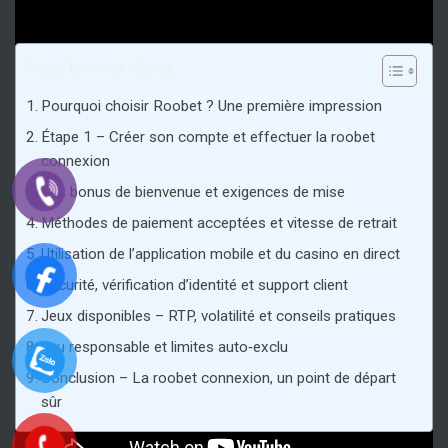
Mục lục nội dung:
Pourquoi choisir Roobet ? Une première impression
Étape 1 – Créer son compte et effectuer la roobet
connexion
Les bonus de bienvenue et exigences de mise
Méthodes de paiement acceptées et vitesse de retrait
Utilisation de l’application mobile et du casino en direct
Sécurité, vérification d’identité et support client
Jeux disponibles – RTP, volatilité et conseils pratiques
Jeu responsable et limites auto‑exclu
Conclusion – La roobet connexion, un point de départ
sûr