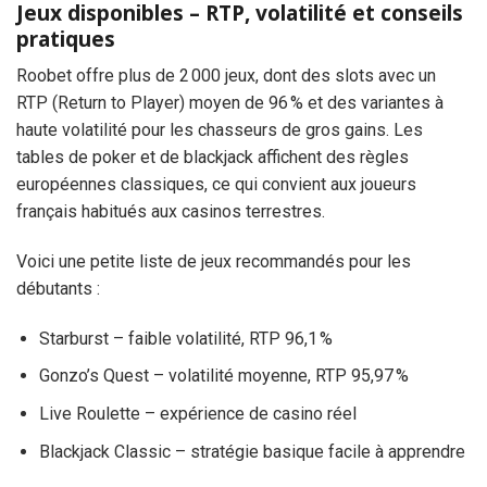
Jeux disponibles – RTP, volatilité et conseils
pratiques
Roobet offre plus de 2 000 jeux, dont des slots avec un
RTP (Return to Player) moyen de 96 % et des variantes à
haute volatilité pour les chasseurs de gros gains. Les
tables de poker et de blackjack affichent des règles
européennes classiques, ce qui convient aux joueurs
français habitués aux casinos terrestres.
Voici une petite liste de jeux recommandés pour les
débutants :
Starburst – faible volatilité, RTP 96,1 %
Gonzo’s Quest – volatilité moyenne, RTP 95,97 %
Live Roulette – expérience de casino réel
Blackjack Classic – stratégie basique facile à apprendre