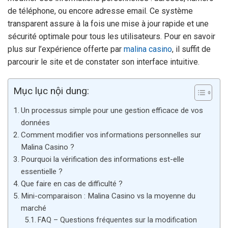
de téléphone, ou encore adresse email. Ce système
transparent assure à la fois une mise à jour rapide et une
sécurité optimale pour tous les utilisateurs. Pour en savoir
plus sur l’expérience offerte par
malina casino
, il suffit de
parcourir le site et de constater son interface intuitive.
Mục lục nội dung:
Un processus simple pour une gestion efficace de vos
données
Comment modifier vos informations personnelles sur
Malina Casino ?
Pourquoi la vérification des informations est-elle
essentielle ?
Que faire en cas de difficulté ?
Mini-comparaison : Malina Casino vs la moyenne du
marché
FAQ – Questions fréquentes sur la modification