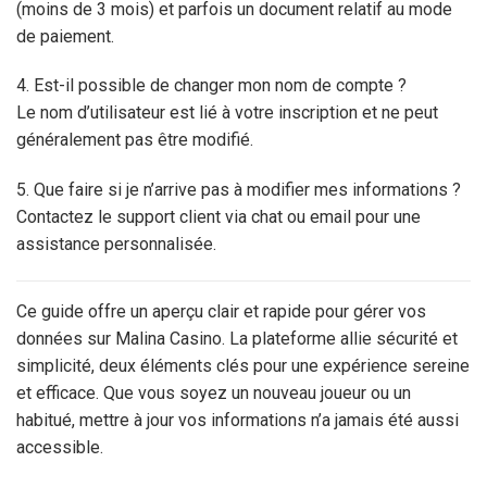
(moins de 3 mois) et parfois un document relatif au mode
de paiement.
4. Est-il possible de changer mon nom de compte ?
Le nom d’utilisateur est lié à votre inscription et ne peut
généralement pas être modifié.
5. Que faire si je n’arrive pas à modifier mes informations ?
Contactez le support client via chat ou email pour une
assistance personnalisée.
Ce guide offre un aperçu clair et rapide pour gérer vos
données sur Malina Casino. La plateforme allie sécurité et
simplicité, deux éléments clés pour une expérience sereine
et efficace. Que vous soyez un nouveau joueur ou un
habitué, mettre à jour vos informations n’a jamais été aussi
accessible.