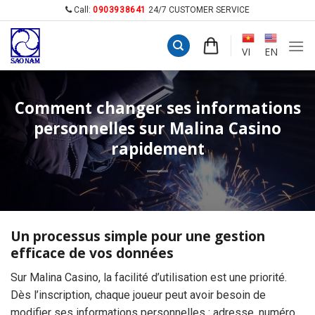
Skip
Call:
0903938641
24/7 CUSTOMER SERVICE
to
content
VI
EN
Comment changer ses informations
personnelles sur Malina Casino
rapidement
Un processus simple pour une gestion
efficace de vos données
Sur Malina Casino, la facilité d’utilisation est une priorité.
Dès l’inscription, chaque joueur peut avoir besoin de
modifier ses informations personnelles : adresse, numéro