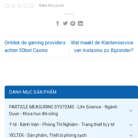
Rate this post
Ontdek de gaming providers
Wat maakt de Klantenservice
achter 30bet Casino
van Instasino zo Bijzonder?
DANH MỤC SẢN PHẨM
PARTICLE MEASURING SYSTEMS - Life Science - Ngành
Dược - Khoa học đời sống
Y tế - Bệnh Viện - Phòng Thí Nghiệm - Trang thiết bị y tế
VELTEK - Sản phẩm, Thiết bị phòng sạch