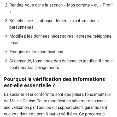
Rendez-vous dans la section « Mon compte » ou « Profil
».
Sélectionnez la rubrique dédiée aux informations
personnelles.
Modifiez les données nécessaires : adresse, téléphone,
email.
Enregistrez les modifications.
Si demandé, fournissez des documents justificatifs pour
confirmer les changements.
Pourquoi la vérification des informations
est-elle essentielle ?
La sécurité et la conformité sont des piliers fondamentaux
de Malina Casino. Toute modification nécessite souvent
une validation par l’équipe du support client, garantissant
que vos données sont à jour et vérifiées. Ce processus