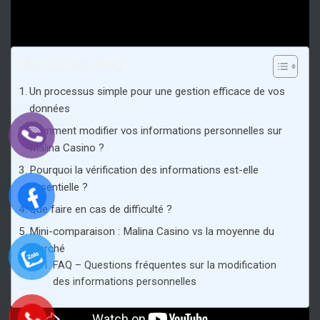
Mục lục nội dung:
Un processus simple pour une gestion efficace de vos
données
Comment modifier vos informations personnelles sur
Malina Casino ?
Pourquoi la vérification des informations est-elle
essentielle ?
Que faire en cas de difficulté ?
Mini-comparaison : Malina Casino vs la moyenne du
marché
FAQ – Questions fréquentes sur la modification
des informations personnelles