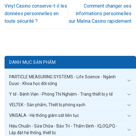
Vinyl Casino conserve-t-il les
Comment changer ses
données personnelles en
informations personnelles
toute sécurité ?
sur Malina Casino rapidement
DANH MỤC SẢN PHẨM
PARTICLE MEASURING SYSTEMS - Life Science - Ngành
Dược - Khoa học đời sống
Y tế - Bệnh Viện - Phòng Thí Nghiệm - Trang thiết bị y tế
VELTEK - Sản phẩm, Thiết bị phòng sạch
VAISALA - Hệ thống giám sát liên tục
Hiệu Chuẩn - Sửa Chữa - Bảo Trì - Thẩm Định - IQ,OQ,PQ -
Lắp đặt hệ thống, thiết bị