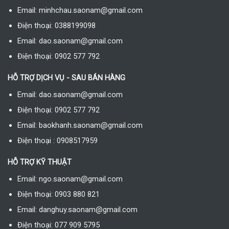
Email: minhchau.saonam@gmail.com
Điện thoại: 0388199098
Email: dao.saonam@gmail.com
Điện thoại: 0902 577 792
HỖ TRỢ DỊCH VỤ - SAU BÁN HÀNG
Email: dao.saonam@gmail.com
Điện thoại: 0902 577 792
Email: baokhanh.saonam@gmail.com
Điện thoại : 0908517959
HỖ TRỢ KỸ THUẬT
Email: ngo.saonam@gmail.com
Điện thoại: 0903 880 821
Email: danghuy.saonam@gmail.com
Điện thoại: 077 909 5795