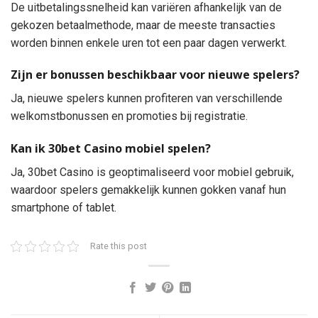
De uitbetalingssnelheid kan variëren afhankelijk van de
gekozen betaalmethode, maar de meeste transacties
worden binnen enkele uren tot een paar dagen verwerkt.
Zijn er bonussen beschikbaar voor nieuwe spelers?
Ja, nieuwe spelers kunnen profiteren van verschillende
welkomstbonussen en promoties bij registratie.
Kan ik 30bet Casino mobiel spelen?
Ja, 30bet Casino is geoptimaliseerd voor mobiel gebruik,
waardoor spelers gemakkelijk kunnen gokken vanaf hun
smartphone of tablet.
Rate this post