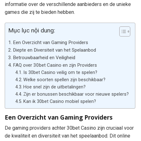
informatie over de verschillende aanbieders en de unieke
games die zij te bieden hebben.
Mục lục nội dung:
Een Overzicht van Gaming Providers
Diepte en Diversiteit van het Spelaanbod
Betrouwbaarheid en Veiligheid
FAQ over 30bet Casino en zijn Providers
Is 30bet Casino veilig om te spelen?
Welke soorten spellen zijn beschikbaar?
Hoe snel zijn de uitbetalingen?
Zijn er bonussen beschikbaar voor nieuwe spelers?
Kan ik 30bet Casino mobiel spelen?
Een Overzicht van Gaming Providers
De gaming providers achter 30bet Casino zijn cruciaal voor
de kwaliteit en diversiteit van het speelaanbod. Dit online