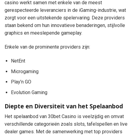
casino werkt samen met enkele van de meest
gerespecteerde leveranciers in de iGaming-industrie, wat
zorgt voor een uitstekende spelervaring. Deze providers
staan bekend om hun innovatieve benaderingen, stijlvolle
graphics en meeslepende gameplay.
Enkele van de prominente providers zijn:
NetEnt
Microgaming
Play’n GO
Evolution Gaming
Diepte en Diversiteit van het Spelaanbod
Het spelaanbod van 30bet Casino is veelzijdig en omvat
verschillende categorieën zoals slots, tafelspellen en live
dealer games. Met de samenwerking met top providers