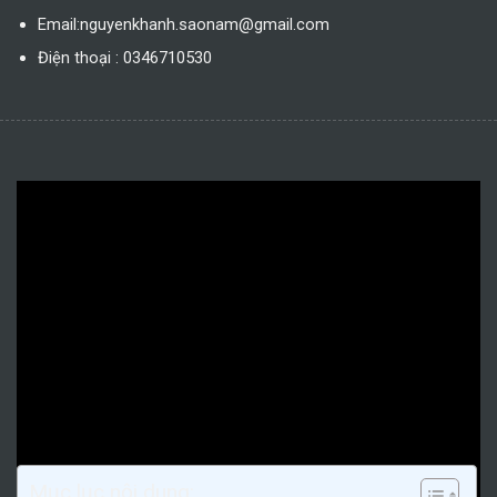
Email:nguyenkhanh.saonam@gmail.com
Điện thoại : 0346710530
Mục lục nội dung: