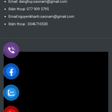
Email: danghuy.saonam@gmail.com
Điện thoại: 077 909 5795
Email:nguyenkhanh.saonam@gmail.com
Điện thoại : 0346710530