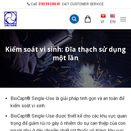
Skip
Call:
0903938641
24/7 CUSTOMER SERVICE
to
content
VI
EN
Kiểm soát vi sinh: Đĩa thạch sử dụng
một lần
BioCapt® Single-Use là giải pháp tinh gọn và an toàn để
kiểm soát vi sinh.
BioCapt® Single-Use được thiết kế cho các khu vực quan
trọng để giảm rủi ro gây ô nhiễm do sự can thiệp của con
người như ở dây chuyền chiết rót thuốc vô trùng, khu vực