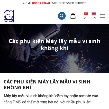
Skip
Call:
0903938641
24/7 CUSTOMER SERVICE
to
content
VI
EN
Các phụ kiện Máy lấy mẫu vi sinh
không khí
CÁC PHỤ KIỆN MÁY LẤY MẪU VI SINH
KHÔNG KHÍ
Máy lấy mẫu vi sinh không khí cầm tay hoặc remote
của
hãng PMS có thể mở rộng kết nối với nhiều phụ kiện: