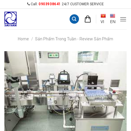
Skip
Call:
0903938641
24/7 CUSTOMER SERVICE
to
content
VI
EN
Home
/
Sản Phẩm Trong Tuần - Review Sản Phẩm