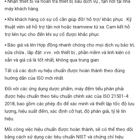
▪️ Nhận thiết bị và hoàn trả thiết bị sau dịch vụ , tận nơi tại nhà
máy khách hàng.
▪️ Khi khách hàng có sự cố cần giúp đỡ/ hỗ trợ/ khắc phục . Kỹ
thuật viên sẽ hỗ trợ tận nơi hoặc teamview từ xa. Cam kết hỗ
trợ liên tục cho đến khi sự cố được khắc phục.
▪️ Báo giá và lên Hợp đồng nhanh chóng cho mọi dịch vụ bảo trì,
sửa chữa , lắp đặt .v.vv.. với thiết bị , phần mềm và linh kiện có
sẵn và giá cả là tốt nhất, không qua trung gian.
Tất cả các dịch vụ hiệu chuẩn được hoàn thành theo đúng
hướng dẫn của ISO mới nhất.
Đối với các ứng dụng dược phẩm, máy đếm tiểu phân phải
được hiệu chuẩn theo tiêu chuẩn chính xác của ISO 21501-4:
2018, bao gồm các phép đo để xác minh và thiết lập tốc độ lưu
lượng, hiệu suất đếm, xác định cỡ hạt, độ phân giải, tỷ lệ tín
hiệu.
Mỗi công việc hiệu chuẩn được hoàn thành, sẽ có thể theo dõi
bằng cách sử dụng các tiêu chuẩn NIST và chứng chỉ hiệu