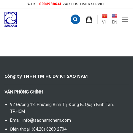
Skip
Call:
0903938641
24/7 CUSTOMER SERVICE
to
content
VI
EN
Công ty TNHH TM HC DV KT SAO NAM
VĂN PHÒNG CHÍNH
92 Đường 13, Phường Bình Trị Đông B, Quận Bình Tân,
TP.HCM
Email: info@saonamchem.com
Điện thoại: (84.28) 6260 2704