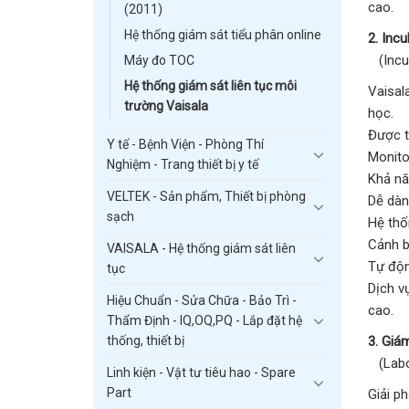
cao.
(2011)
Hệ thống giám sát tiểu phân online
2. Inc
(Incub
Máy đo TOC
Hệ thống giám sát liên tục môi
Vaisal
trường Vaisala
học.
Được t
Y tế - Bệnh Viện - Phòng Thí
Monito
Nghiệm - Trang thiết bị y tế
Khả nă
VELTEK - Sản phẩm, Thiết bị phòng
Dễ dàng
sạch
Hệ thố
Cảnh b
VAISALA - Hệ thống giám sát liên
Tự độn
tục
Dịch v
Hiệu Chuẩn - Sửa Chữa - Bảo Trì -
cao.
Thẩm Định - IQ,OQ,PQ - Lắp đặt hệ
3. Giá
thống, thiết bị
(Labor
Linh kiện - Vật tư tiêu hao - Spare
Part
Giải p