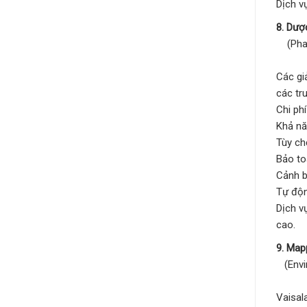
Dịch v
8. Dư
(Pharm
Các gi
các tr
Chi ph
Khả nă
Tùy ch
Bảo to
Cảnh b
Tự độn
Dịch v
cao.
9. Ma
(Envi
Vaisal