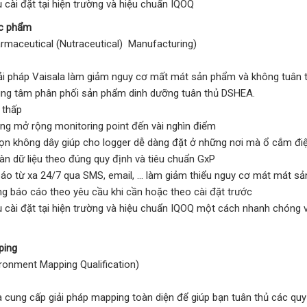
ụ cài đặt tại hiện trường và hiệu chuẩn IQOQ
ợc phẩm
aceutical (Nutraceutical) Manufacturing)
ải pháp Vaisala làm giảm nguy cơ mất mát sản phẩm và không tuân t
ung tâm phân phối sản phẩm dinh dưỡng tuân thủ DSHEA.
í thấp
ng mở rộng monitoring point đến vài nghìn điểm
ọn không dây giúp cho logger dễ dàng đặt ở những nơi mà ổ cắm đ
àn dữ liệu theo đúng quy định và tiêu chuẩn GxP
áo từ xa 24/7 qua SMS, email, … làm giảm thiểu nguy cơ mát mát
g báo cáo theo yêu cầu khi cần hoặc theo cài đặt trước
ụ cài đặt tại hiện trường và hiệu chuẩn IQOQ một cách nhanh chóng v
pping
ronment Mapping Qualification)
a cung cấp giải pháp mapping toàn diện để giúp bạn tuân thủ các qu