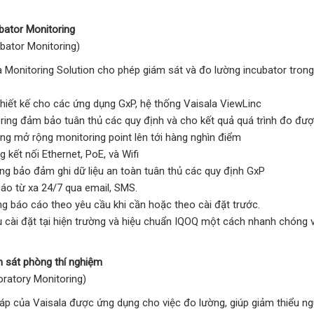
ubator Monitoring
ator Monitoring)
a Monitoring Solution cho phép giám sát và đo lường incubator tron
hiết kế cho các ứng dụng GxP, hệ thống Vaisala ViewLinc
ring đảm bảo tuân thủ các quy định và cho kết quả quá trình đo đượ
ng mở rộng monitoring point lên tới hàng nghìn điểm
 kết nối Ethernet, PoE, và Wifi
ng bảo đảm ghi dữ liệu an toàn tuân thủ các quy định GxP
áo từ xa 24/7 qua email, SMS.
g báo cáo theo yêu cầu khi cần hoặc theo cài đặt trước.
ụ cài đặt tại hiện trường và hiệu chuẩn IQOQ một cách nhanh chóng v
m sát phòng thí nghiệm
atory Monitoring)
háp của Vaisala được ứng dụng cho việc đo lường, giúp giảm thiểu n