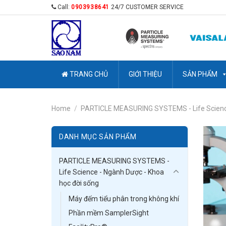
Skip
Call:
0903938641
24/7 CUSTOMER SERVICE
to
content
TRANG CHỦ
GIỚI THIỆU
SẢN PHẨM
Home
/
PARTICLE MEASURING SYSTEMS - Life Science
DANH MỤC SẢN PHẨM
PARTICLE MEASURING SYSTEMS -
Life Science - Ngành Dược - Khoa
học đời sống
Máy đếm tiểu phân trong không khí
Phần mềm SamplerSight