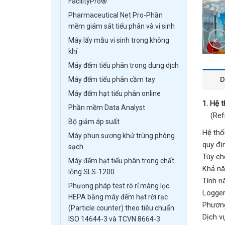
FacilityPro®
Pharmaceutical Net Pro-Phần
mềm giám sát tiểu phân và vi sinh
Máy lấy mẫu vi sinh trong không
khí
Máy đếm tiểu phân trong dung dịch
D
Máy đếm tiểu phân cầm tay
Máy đếm hạt tiểu phân online
1. Hệ 
Phần mềm Data Analyst
(Refri
Bộ giảm áp suất
Hệ thố
Máy phun sương khử trùng phòng
quy đị
sạch
Tùy ch
Máy đếm hạt tiểu phân trong chất
Khả nă
lỏng SLS-1200
Tính n
Phương pháp test rò rỉ màng lọc
Logger
HEPA bằng máy đếm hạt rời rạc
Phương
(Particle counter) theo tiêu chuẩn
Dịch v
ISO 14644-3 và TCVN 8664-3