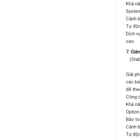
Khả nă
System
Cảnh b
Tự độn
Dịch v
cao.
7. Giá
(Stabi
Giải p
các bá
để the
Công c
Khả nă
Option
Bảo to
Cảnh b
Tự độn