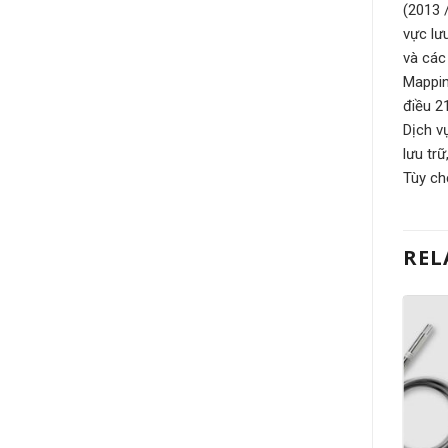
(2013 
vực lư
và các
Mappin
điều 2
Dịch v
lưu tr
Tùy ch
REL