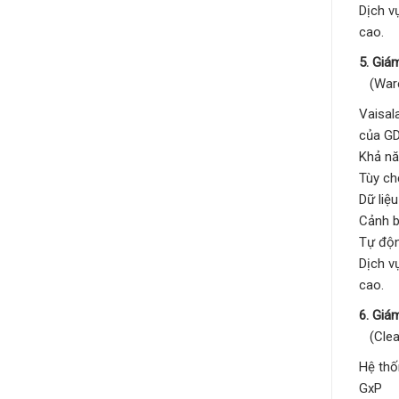
Dịch v
cao.
5. Giá
(Ware
Vaisal
của G
Khả nă
Tùy ch
Dữ liệ
Cảnh b
Tự độn
Dịch v
cao.
6. Giá
(Clea
Hệ thố
GxP