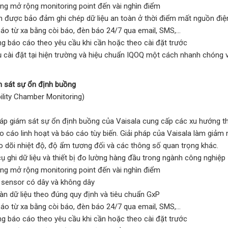
ng mở rộng monitoring point đến vài nghìn điểm
 được bảo đảm ghi chép dữ liệu an toàn ở thời điểm mất nguồn điệ
áo từ xa bằng còi báo, đèn báo 24/7 qua email, SMS,…
g báo cáo theo yêu cầu khi cần hoặc theo cài đặt trước
ụ cài đặt tại hiện trường và hiệu chuẩn IQOQ một cách nhanh chóng v
m sát sự ổn định buồng
lity Chamber Monitoring)
háp giám sát sự ổn định buồng của Vaisala cung cấp các xu hướng th
o cáo linh hoạt và báo cáo tùy biến. Giải pháp của Vaisala làm giả
o dõi nhiệt độ, độ ẩm tương đối và các thông số quan trọng khác.
ụ ghi dữ liệu và thiết bị đo lường hàng đầu trong ngành công nghi
ng mở rộng monitoring point đến vài nghìn điểm
 sensor có dây và không dây
àn dữ liệu theo đúng quy định và tiêu chuẩn GxP
áo từ xa bằng còi báo, đèn báo 24/7 qua email, SMS,…
g báo cáo theo yêu cầu khi cần hoặc theo cài đặt trước