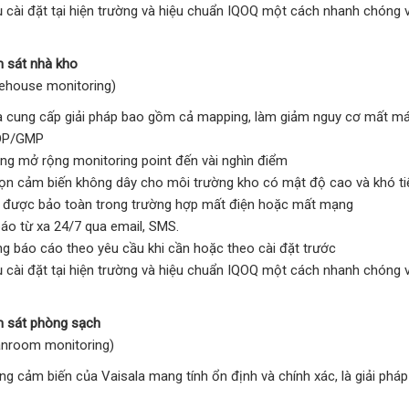
ụ cài đặt tại hiện trường và hiệu chuẩn IQOQ một cách nhanh chóng v
m sát nhà kho
house monitoring)
a cung cấp giải pháp bao gồm cả mapping, làm giảm nguy cơ mất má
DP/GMP
ng mở rộng monitoring point đến vài nghìn điểm
ọn cảm biến không dây cho môi trường kho có mật độ cao và khó ti
u được bảo toàn trong trường hợp mất điện hoặc mất mạng
áo từ xa 24/7 qua email, SMS.
g báo cáo theo yêu cầu khi cần hoặc theo cài đặt trước
ụ cài đặt tại hiện trường và hiệu chuẩn IQOQ một cách nhanh chóng v
m sát phòng sạch
nroom monitoring)
ng cảm biến của Vaisala mang tính ổn định và chính xác, là giải phá