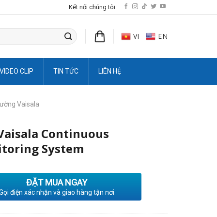
Kết nối chúng tôi:
VI
EN
VIDEO CLIP
TIN TỨC
LIÊN HỆ
rường Vaisala
Vaisala Continuous
toring System
ĐẶT MUA NGAY
Gọi điện xác nhận và giao hàng tận nơi