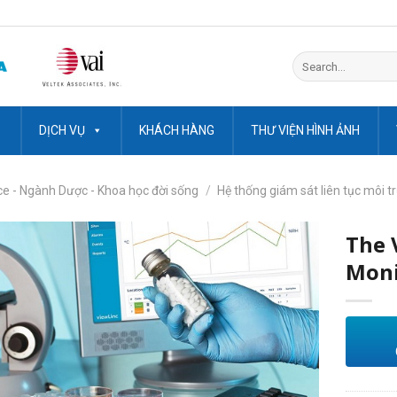
Search
for:
DỊCH VỤ
KHÁCH HÀNG
THƯ VIỆN HÌNH ẢNH
 - Ngành Dược - Khoa học đời sống
/
Hệ thống giám sát liên tục môi t
The 
Moni