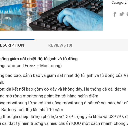
Category:
ESCRIPTION
REVIEWS (0)
thống giám sát nhiệt độ tủ lạnh và tủ đông
gerator and Freezer Monitoring)
ng báo cáo, cảnh báo và giám sát nhiệt độ tủ lạnh và tủ đông của V
nh.
ọn: đa kết nối bao gồm có dây và không dây. Hệ thống dễ cài đặt và 
ng mở rộng monitoring point lên tới hàng nghìn điểm
ăng monitoring từ xa có khả năng monitoring ở bất cứ nơi nào, bất c
 Batterry tuổi thọ lâu nhất 10 năm
 thức ghi chép dữ liệu phù hợp với GxP trọng yếu khác và USP797, 
ụ cài đặt tại hiện trường và hiệu chuẩn IQOQ một cách nhanh chóng v