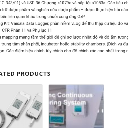
/ C 343/01) và USP 36 Chương <1079> và sắp tới <1083>. Các tiêu ch
u trữ dược phẩm và nghiên cứu dược phẩm – được thực hiện bởi các n
 bên liên quan khác trong chuỗi cung ứng GxP.
g Kit: Vaisala Data Logger, phần mềm vLog để thu thập dữ liệu đo v
1 CFR Phần 11 và Phụ lục 11
ụ mapping mang tầm thế giới để ghi sơ lược nhiệt độ và độ ẩm tương 
ữ, trung tâm phân phối, incubator hoặc stability chambers. (Dịch v
ọn: Các điểm hiệu chỉnh tùy chỉnh cho độ chính xác cao nhất trong 
ATED PRODUCTS