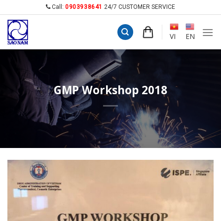
Skip
Call:
0903938641
24/7 CUSTOMER SERVICE
to
content
VI
EN
GMP Workshop 2018