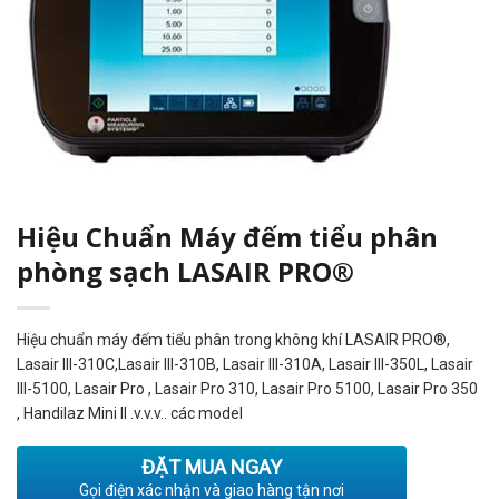
Hiệu Chuẩn Máy đếm tiểu phân
phòng sạch LASAIR PRO®
Hiệu chuẩn máy đếm tiểu phân trong không khí LASAIR PRO®,
Lasair III-310C,Lasair III-310B, Lasair III-310A, Lasair III-350L, Lasair
III-5100, Lasair Pro , Lasair Pro 310, Lasair Pro 5100, Lasair Pro 350
, Handilaz Mini II .v.v.v.. các model
ĐẶT MUA NGAY
Gọi điện xác nhận và giao hàng tận nơi