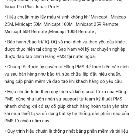
Isoair Pro Plus, Isoair Pro E
• Hiệu chuẩn máy lấy mẫu vi sinh không khí Minicapt , Minicap
25M, Minicapt 50M, Minicapt 100M , Minicapt 25R Remote ,
Minicapt 50R Remote ,Minicapt 100R Remote ,
• Bảo hành /bảo trì/ IQ-OQ và mọi dịch vụ theo yêu cầu khác :
được thực hiện tại công ty Sao Nam với kỹ sư chuyên nghiệp
được đào tạo chính Hãng PMS tại nước ngoài .
• Chúng tôi được ủy quyền từ Hãng PMS để thực hiện các dịch
vụ sau bán hàng như bào trì, sửa chữa, lắp đặt, hiệu chuẩn,
nâng cấp phần mềm và đào tạo khi khách hàng có yêu cầu,
• Hiệu chuẩn tuân theo quy trình và kiểm soát từ xa của Hãng
PMS, cũng như luôn nhận sự support từ team kỹ thuật PMS
nhanh chóng khi có sự cố giúp khách hàng hoàn toàn yên tâm
khi mua thiết bị và sử dụng bất kỳ hệ thống, sản phẩm nào của
PMS từ nhiều năm nay .
• Quy trình hiệu chuẩn là thống nhất bằng phần mềm và tài liệu