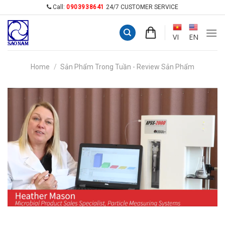
Skip
Call:
0903938641
24/7 CUSTOMER SERVICE
to
content
VI
EN
Home
/
Sản Phẩm Trong Tuần - Review Sản Phẩm