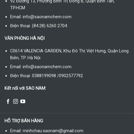
92 Đường 13, Phường Bình Trị Đông B, Quận Bình Tân,
TP.HCM
Email: info@saonamchem.com
Điện thoại: (84.28) 6260 2704
VĂN PHÒNG HÀ NỘI
C0614 VALENCIA GARDEN, Khu Đô Thị Việt Hưng, Quận Long
Biên, TP. Hà Nội.
Email: info@saonamchem.com
Điện thoại: 0388199098 /0902577792
Kết nối với SAO NAM:
HỖ TRỢ BÁN HÀNG
Email: minhchau.saonam@gmail.com