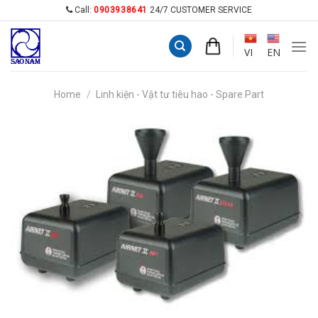
Skip
Call:
0903938641
24/7 CUSTOMER SERVICE
to
content
VI
EN
Home
/
Linh kiện - Vật tư tiêu hao - Spare Part