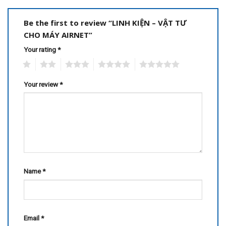
Be the first to review “LINH KIỆN – VẬT TƯ
CHO MÁY AIRNET”
Your rating
*
1
2
3
4
5
Your review
*
Name
*
Email
*