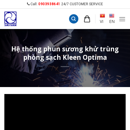
Skip
Call:
0903938641
24/7 CUSTOMER SERVICE
to
content
VI
EN
Hệ thống phun sương khử trùng
phòng sạch Kleen Optima