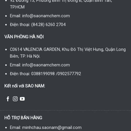
92 Đường 13, Phường Bình Trị Đông B, Quận Bình Tân,
TP.HCM
Email: info@saonamchem.com
Điện thoại: (84.28) 6260 2704
VĂN PHÒNG HÀ NỘI
C0614 VALENCIA GARDEN, Khu Đô Thị Việt Hưng, Quận Long
Biên, TP. Hà Nội.
Email: info@saonamchem.com
Điện thoại: 0388199098 /0902577792
Kết nối với SAO NAM:
HỖ TRỢ BÁN HÀNG
Email: minhchau.saonam@gmail.com