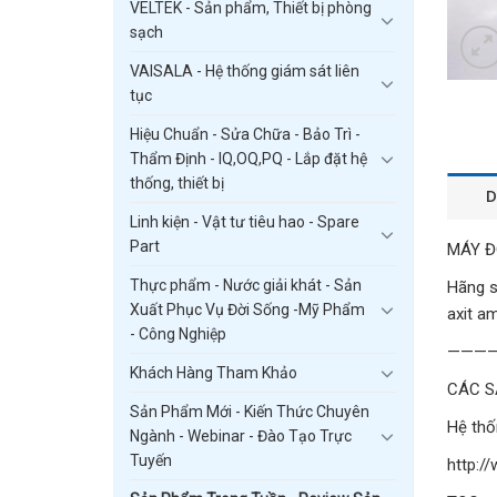
VELTEK - Sản phẩm, Thiết bị phòng
sạch
VAISALA - Hệ thống giám sát liên
tục
Hiệu Chuẩn - Sửa Chữa - Bảo Trì -
Thẩm Định - IQ,OQ,PQ - Lắp đặt hệ
thống, thiết bị
D
Linh kiện - Vật tư tiêu hao - Spare
Part
MÁY Đ
Thực phẩm - Nước giải khát - Sản
Hãng s
Xuất Phục Vụ Đời Sống -Mỹ Phẩm
axit a
- Công Nghiệp
———
Khách Hàng Tham Khảo
CÁC S
Sản Phẩm Mới - Kiến Thức Chuyên
Hệ thố
Ngành - Webinar - Đào Tạo Trực
Tuyến
http:/