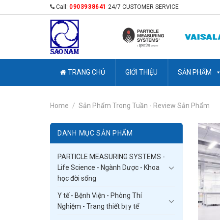
Skip
Call:
0903938641
24/7 CUSTOMER SERVICE
to
content
TRANG CHỦ
GIỚI THIỆU
SẢN PHẨM
Home
/
Sản Phẩm Trong Tuần - Review Sản Phẩm
DANH MỤC SẢN PHẨM
PARTICLE MEASURING SYSTEMS -
Life Science - Ngành Dược - Khoa
học đời sống
Y tế - Bệnh Viện - Phòng Thí
Nghiệm - Trang thiết bị y tế