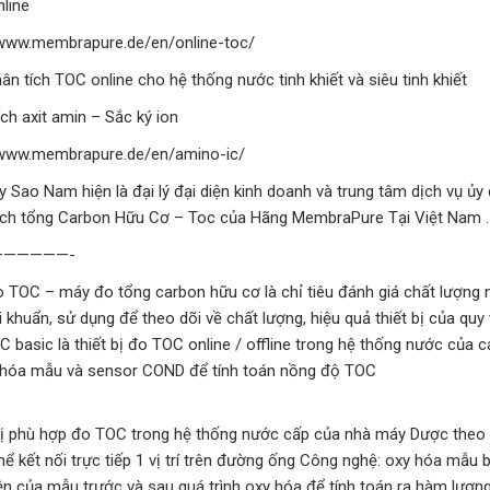
line
/www.membrapure.de/en/online-toc/
ân tích TOC online cho hệ thống nước tinh khiết và siêu tinh khiết
ích axit amin – Sắc ký ion
/www.membrapure.de/en/amino-ic/
y Sao Nam hiện là đại lý đại diện kinh doanh và trung tâm dịch vụ ủ
ích tổng Carbon Hữu Cơ – Toc của Hãng MembraPure Tại Việt Nam .
——————-
 TOC – máy đo tổng carbon hữu cơ là chỉ tiêu đánh giá chất lượng
i khuẩn, sử dụng để theo dõi về chất lượng, hiệu quả thiết bị của quy
C basic là thiết bị đo TOC online / offline trong hệ thống nước c
 hóa mẫu và sensor COND để tính toán nồng độ TOC
bị phù hợp đo TOC trong hệ thống nước cấp của nhà máy Dược theo c
thể kết nối trực tiếp 1 vị trí trên đường ống Công nghệ: oxy hóa m
ện của mẫu trước và sau quá trình oxy hóa để tính toán ra hàm lượ