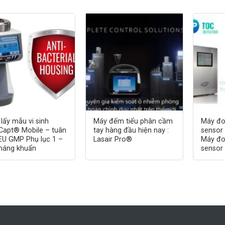
lấy mẫu vi sinh
Máy đếm tiểu phân cầm
Máy đo
Capt® Mobile – tuân
tay hàng đầu hiện nay :
sensor
EU GMP Phụ lục 1 –
Lasair Pro®
Máy đo
háng khuẩn
sensor