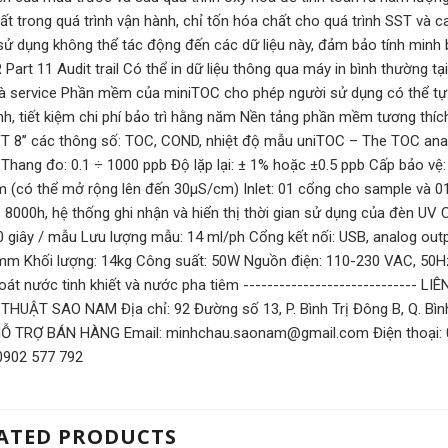
ất trong quá trình vận hành, chỉ tốn hóa chất cho quá trình SST và c
sử dụng không thể tác động đến các dữ liệu này, đảm bảo tính minh 
 Part 11 Audit trail Có thể in dữ liệu thông qua máy in bình thường 
à service Phần mềm của miniTOC cho phép người sử dụng có thể tự 
ình, tiết kiệm chi phí bảo trì hằng năm Nền tảng phần mềm tương thí
T 8’’ các thông số: TOC, COND, nhiệt độ mẫu uniTOC – The TOC analy
hang đo: 0.1 ÷ 1000 ppb Độ lặp lại: ± 1% hoặc ±0.5 ppb Cấp bảo v
 (có thể mở rộng lên đến 30µS/cm) Inlet: 01 cổng cho sample và 0
 8000h, hệ thống ghi nhận và hiển thị thời gian sử dụng của đèn UV Ch
0 giây / mẫu Lưu lượng mẫu: 14 ml/ph Cổng kết nối: USB, analog out
mm Khối lượng: 14kg Công suất: 50W Nguồn điện: 110-230 VAC, 50Hz 
oát nước tinh khiết và nước pha tiêm ---------------------------
THUẬT SAO NAM Địa chỉ: 92 Đường số 13, P. Bình Trị Đông B, Q. Bình 
Ỗ TRỢ BÁN HÀNG Email: minhchau.saonam@gmail.com Điện thoại: 
 0902 577 792
ATED PRODUCTS