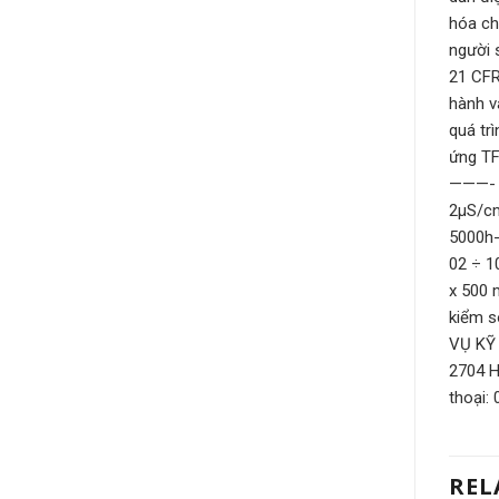
hóa ch
người 
21 CFR
hành v
quá tr
ứng TF
———- T
2µS/cm
5000h-
02 ÷ 1
x 500 
kiểm s
VỤ KỸ 
2704 H
thoại:
REL