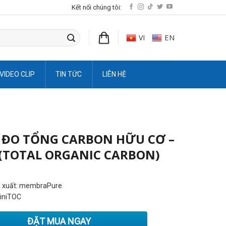
Kết nối chúng tôi:
VI
EN
VIDEO CLIP
TIN TỨC
LIÊN HỆ
 ĐO TỔNG CARBON HỮU CƠ –
(TOTAL ORGANIC CARBON)
 xuất: membraPure
iniTOC
ĐẶT MUA NGAY