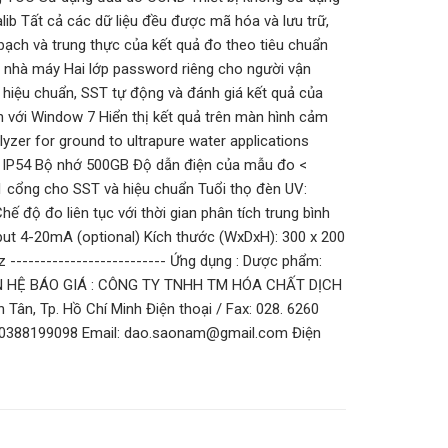
alib Tất cả các dữ liệu đều được mã hóa và lưu trữ,
bạch và trung thực của kết quả đo theo tiêu chuẩn
tại nhà máy Hai lớp password riêng cho người vận
hiệu chuẩn, SST tự động và đánh giá kết quả của
ch với Window 7 Hiển thị kết quả trên màn hình cảm
zer for ground to ultrapure water applications
ệ: IP54 Bộ nhớ 500GB Độ dẫn điện của mẫu đo <
1 cổng cho SST và hiệu chuẩn Tuổi thọ đèn UV:
ế độ đo liên tục với thời gian phân tích trung bình
put 4-20mA (optional) Kích thước (WxDxH): 300 x 200
-------------------------- Ứng dụng : Dược phẩm:
-- LIÊN HỆ BÁO GIÁ : CÔNG TY TNHH TM HÓA CHẤT DỊCH
Tân, Tp. Hồ Chí Minh Điện thoại / Fax: 028. 6260
0388199098 Email: dao.saonam@gmail.com Điện