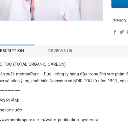
Category:
ESCRIPTION
REVIEWS (0)
O TOC (TOTAL ORGANIC CARBON)
ản xuất: membaPure – Đức , công ty hàng đầu trong lĩnh vực phân tí
min và sắc ký ion, phát hiện Ninhydrin và NDIR TOC từ năm 1993 , và 
——————–
ẢN PHẨM:
ng lọc nước
/www.membrapure.de/en/water-purification-systems/