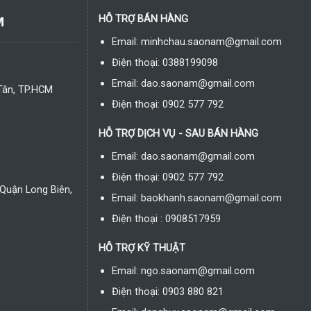
M
HỖ TRỢ BÁN HÀNG
Email: minhchau.saonam@gmail.com
Điện thoại: 0388199098
Email: dao.saonam@gmail.com
Tân, TP.HCM
Điện thoại: 0902 577 792
HỖ TRỢ DỊCH VỤ - SAU BÁN HÀNG
Email: dao.saonam@gmail.com
Điện thoại: 0902 577 792
Quận Long Biên,
Email: baokhanh.saonam@gmail.com
Điện thoại : 0908517959
HỖ TRỢ KỸ THUẬT
Email: ngo.saonam@gmail.com
Điện thoại: 0903 880 821