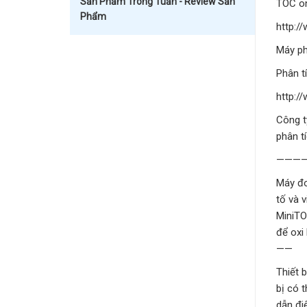
Sản Phẩm Trong Tuần - Review Sản
TOC on
Phẩm
http:/
Máy ph
Phân t
http:/
Công t
phân t
———
Máy đo
tố và v
MiniTO
để oxi
——
Thiết 
bị có 
dẫn đi