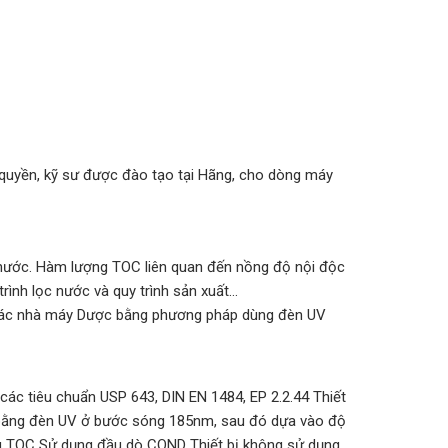
y quyền, kỹ sư được đào tạo tại Hãng, cho dòng máy
 nước. Hàm lượng TOC liên quan đến nồng độ nội độc
 trình lọc nước và quy trình sản xuất…
ủa các nhà máy Dược bằng phương pháp dùng đèn UV
ác tiêu chuẩn USP 643, DIN EN 1484, EP 2.2.44 Thiết
ẫu bằng đèn UV ở bước sóng 185nm, sau đó dựa vào độ
ng TOC Sử dụng đầu dò COND Thiết bị không sử dụng