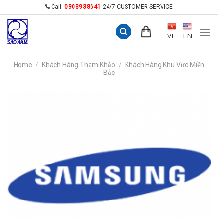
Skip
Call:
0903938641
24/7 CUSTOMER SERVICE
to
content
VI
EN
Home
/
Khách Hàng Tham Khảo
/
Khách Hàng Khu Vực Miền
Bắc