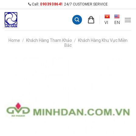
Skip
Call:
0903938641
24/7 CUSTOMER SERVICE
to
content
VI
EN
Home
/
Khách Hàng Tham Khảo
/
Khách Hàng Khu Vực Miền
Bắc