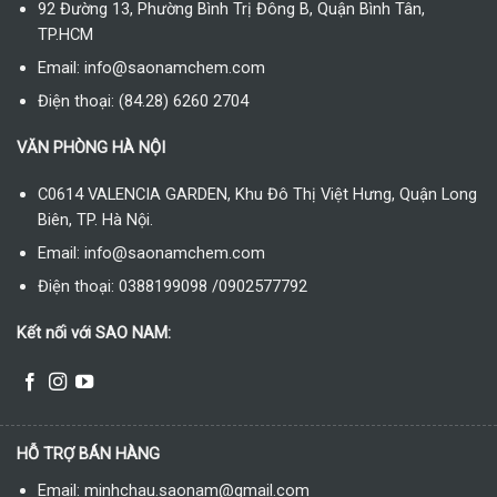
92 Đường 13, Phường Bình Trị Đông B, Quận Bình Tân,
TP.HCM
Email: info@saonamchem.com
Điện thoại: (84.28) 6260 2704
VĂN PHÒNG HÀ NỘI
C0614 VALENCIA GARDEN, Khu Đô Thị Việt Hưng, Quận Long
Biên, TP. Hà Nội.
Email: info@saonamchem.com
Điện thoại: 0388199098 /0902577792
Kết nối với SAO NAM:
HỖ TRỢ BÁN HÀNG
Email: minhchau.saonam@gmail.com