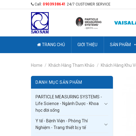
Skip
Call:
0903938641
24/7 CUSTOMER SERVICE
to
content
TRANG CHỦ
GIỚI THIỆU
SẢN PHẨM
Home
/
Khách Hàng Tham Khảo
/
Khách Hàng Khu V
DANH MỤC SẢN PHẨM
PARTICLE MEASURING SYSTEMS -
Life Science - Ngành Dược - Khoa
học đời sống
Y tế - Bệnh Viện - Phòng Thí
Nghiệm - Trang thiết bị y tế