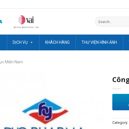
Search
for:
DỊCH VỤ
KHÁCH HÀNG
THƯ VIỆN HÌNH ẢNH
ực Miền Nam
Công
Category: