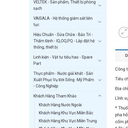
VELTEK - Sản phẩm, Thiết bị phòng
sạch
VAISALA - Hệ thống giám sát liên
tục
Hiệu Chuẩn - Sửa Chữa - Bảo Trì -
Thẩm Định - IQ,OQ,PQ - Lắp đặt hệ
thống, thiết bị
D
Linh kiện - Vật tư tiêu hao - Spare
Part
Công t
Thực phẩm - Nước giải khát - Sản
Tiêu c
Xuất Phục Vụ Đời Sống -Mỹ Phẩm
- Công Nghiệp
Địa chỉ
Khách Hàng Tham Khảo
Lĩnh v
Khách Hàng Nước Ngoài
* Thuố
Khách Hàng Khu Vực Miền Bắc
pha hỗ
Khách Hàng Khu Vực Miền Trung
cốm ph