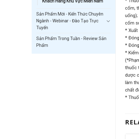
* Thuố
Khách Hàng Khu Vực Miền Nam
cốm, t
Sản Phẩm Mới - Kiến Thức Chuyên
uống);
Ngành - Webinar - Đào Tạo Trực
cốm sủ
Tuyến
* Xuất
* Đóng
Sản Phẩm Trong Tuần - Review Sản
* Đóng
Phẩm
* Kiểm 
(*Phạm
thuốc 
dược c
làm th
chất đ
* Thuố
REL