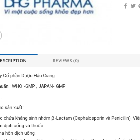
ESCRIPTION
REVIEWS (0)
y Cổ phần Dược Hậu Giang
huẩn : WHO -GMP , JAPAN- GMP
 :
ực sản xuất :
c chứa kháng sinh nhóm β-Lactam (Cephalosporin và Penicillin): Viên
n dịch uống và thuốc
a hỗn dịch uống.