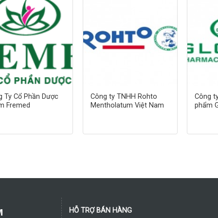
g Ty Cổ Phần Dược
Công ty TNHH Rohto
Công t
m Fremed
Mentholatum Việt Nam
phẩm 
M
HỖ TRỢ BÁN HÀNG