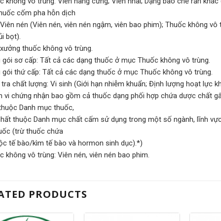
c không vô trùng: Viên nang cứng; Viên nhai; Dạng bào chế rắn khác
huốc cốm pha hỗn dịch
 Viên nén (Viên nén, viên nén ngậm, viên bao phim); Thuốc không vô t
i bọt).
 xưởng thuốc không vô trùng.
 gói sơ cấp: Tất cả các dạng thuốc ở mục Thuốc không vô trùng.
 gói thứ cấp: Tất cả các dạng thuốc ở mục Thuốc không vô trùng.
tra chất lượng: Vi sinh (Giới hạn nhiễm khuẩn; Định lượng hoạt lực kh
 vi chứng nhận bao gồm cả thuốc dạng phối hợp chứa dược chất gây 
thuộc Danh mục thuốc,
hất thuộc Danh mục chất cấm sử dụng trong một số ngành, lĩnh vực
uốc (trừ thuốc chứa
ộc tế bào/kìm tế bào và hormon sinh dục).*)
c không vô trùng: Viên nén, viên nén bao phim.
ATED PRODUCTS