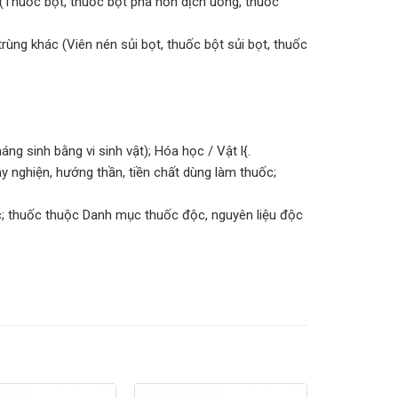
 (Thuốc bột, thuốc bột pha hỗn dịch uống, thuốc
rùng khác (Viên nén sủi bọt, thuốc bột sủi bọt, thuốc
áng sinh bằng vi sinh vật); Hóa học / Vật l{.
nghiện, hướng thần, tiền chất dùng làm thuốc;
; thuốc thuộc Danh mục thuốc độc, nguyên liệu độc